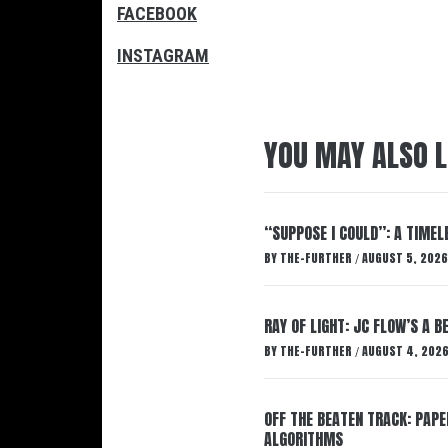
FACEBOOK
INSTAGRAM
YOU MAY ALSO L
“SUPPOSE I COULD”: A TIMEL
BY
THE-FURTHER
AUGUST 5, 2026
/
RAY OF LIGHT: JC FLOW’S A 
BY
THE-FURTHER
AUGUST 4, 202
/
OFF THE BEATEN TRACK: PAP
ALGORITHMS