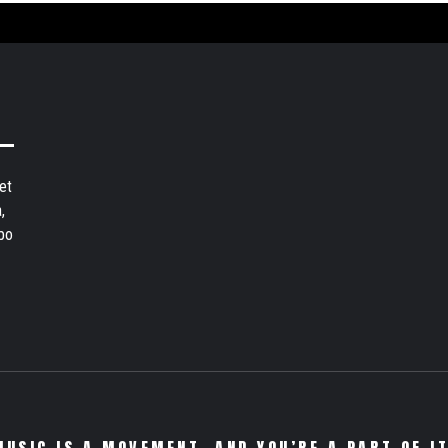
et
,
bo
MUSIC IS A MOVEMENT. AND YOU’RE A PART OF IT