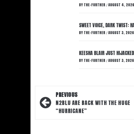
BY
THE-FURTHER
AUGUST 4, 202
/
SWEET VOICE, DARK TWIST: 
BY
THE-FURTHER
AUGUST 3, 2026
/
KEESHA BLAIR JUST HIJACKED
BY
THE-FURTHER
AUGUST 3, 2026
/
Post
PREVIOUS
navigation
N2BLU ARE BACK WITH THE HUGE
“HURRICANE”