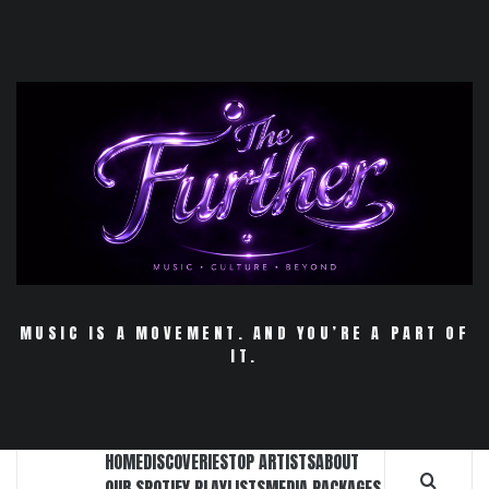
Skip
to
content
MUSIC IS A MOVEMENT. AND YOU’RE A PART OF
IT.
HOME
DISCOVERIES
TOP ARTISTS
ABOUT
OUR SPOTIFY PLAYLISTS
MEDIA PACKAGES