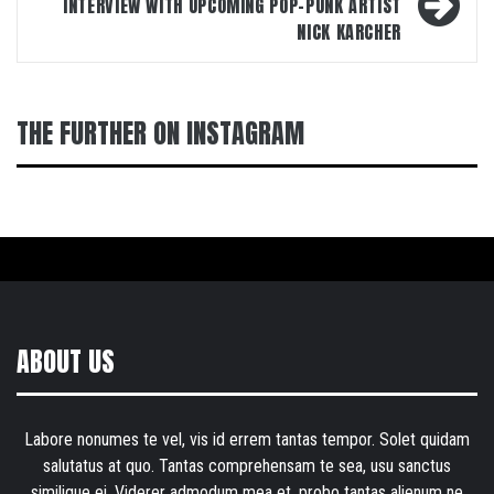
INTERVIEW WITH UPCOMING POP-PUNK ARTIST
NICK KARCHER
THE FURTHER ON INSTAGRAM
ABOUT US
Labore nonumes te vel, vis id errem tantas tempor. Solet quidam
salutatus at quo. Tantas comprehensam te sea, usu sanctus
similique ei. Viderer admodum mea et, probo tantas alienum ne