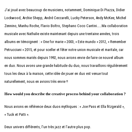
J’ai joué avec beaucoup de musiciens, notamment, Dominique Di Piazza, Didier
Lockwood, Archie Shepp, André Ceccarelli, Lucky Peterson, Andy McKee, Michel
Zennino, Manhu Roche, Flavio Boltro, Stephano Coco Cantini……Ma collaboration
musicale avec Nathalie existe maintenant depuis une trentaine années, trois
albums en témoignent : « One for marie » 2003, « Este mundo » 2012, « Remember
Petrucciani » 2015, et pour sceller et fêter notre union musicale et maritale, car
nous sommes mariés depuis 1992, nous avions envie de faire ce nouvel album
en duo. Nous avons une grande habitude du duo, nous travaillons régulièrement
tous les deux à la maison, cette idée de jouer en duo est venue tout
naturellement, nous en avions très envie !!
How would you describe the creative process behind your collaboration ?
Nous avions en référence deux duos mythiques : « Joe Pass et Ella fitzgerald »,
« Tuck et Patti ».
Deux univers différents, l’un très jazz et l’autre plus pop.