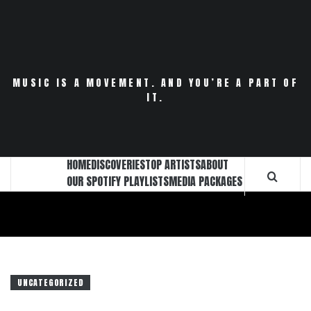
Skip
to
content
MUSIC IS A MOVEMENT. AND YOU’RE A PART OF
IT.
HOME
DISCOVERIES
TOP ARTISTS
ABOUT
OUR SPOTIFY PLAYLISTS
MEDIA PACKAGES
UNCATEGORIZED