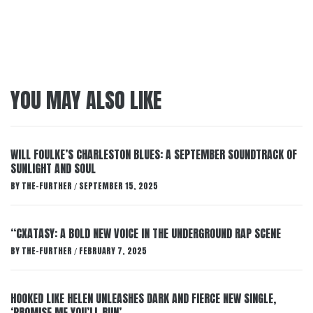
YOU MAY ALSO LIKE
WILL FOULKE’S CHARLESTON BLUES: A SEPTEMBER SOUNDTRACK OF
SUNLIGHT AND SOUL
BY
THE-FURTHER
SEPTEMBER 15, 2025
/
“CXATASY: A BOLD NEW VOICE IN THE UNDERGROUND RAP SCENE
BY
THE-FURTHER
FEBRUARY 7, 2025
/
HOOKED LIKE HELEN UNLEASHES DARK AND FIERCE NEW SINGLE,
‘PROMISE ME YOU’LL RUN’